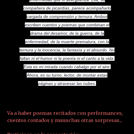
compañera de picardías, parece acompañarlo
cargada de comprensión y ternura. Ambos
escriben cuentos y poemas que combinan el
drama del desamor, de la guerra, de la
enfermedad, de la muerte prematura, con la
ternura y la ino
cencia, la fantasía y el absurdo. No
faltan ni el humor ni la poesía ni el canto a la vida.
Esta es mi mirada cuando cabalgo por el aire.
Ahora, es su turno, lector, de montar estas
páginas y atravesar las nubes.
Va a haber poemas recitados con performances,
cuentos contados y muuuchas otras sorpresas...