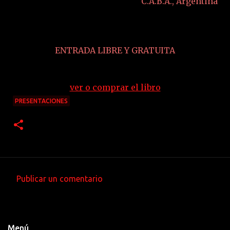
C.A.B.A., Argentina
ENTRADA LIBRE Y GRATUITA
ver o comprar el libro
PRESENTACIONES
Publicar un comentario
C
o
m
Menú