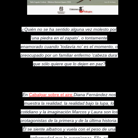
¿Quién no se ha sentido alguna vez molesto por
'una piedra en el zapato', o tontamente
enamorado cuando 'todavía no' es el momento, o
preocupado por un familiar enfermo 'cabeza dura'
que sólo quiere que lo dejen en paz?
En
Cabalgar sobre el aire
Diana Fernández nos
muestra la realidad, la realidad bajo la lupa, lo
cotidiano y la imaginación.
Marcos y Laura son los
protagonistas de la primera y de la última historia.
Él se siente albatros y vuela con el peso de una
enfermedad que lo avergüenza. Ella, su